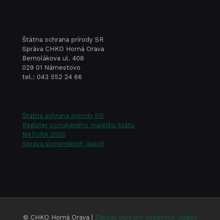
na
zber
lesných
Štátna ochrana prírody SR
plodov
Správa CHKO Horná Orava
Bernolákova ul. 408
a státie
029 01 Námestovo
tel.: 043 552 24 66
motoro
vozidiel
v chrá
Štátna ochrana prírody SR
území.
Register ponúkaného majetku štátu
NATURA 2000
Správa slovenských jaskýň
© CHKO Horná Orava |
Zásady ochrany osobných údajov