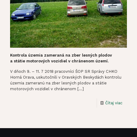
Kontrola územia zameraná na zber lesných plodov
a státie motorových vozidiel v chránenom území.
V dňoch 9. – 11. 7 2018 pracovníci ŠOP SR Správy CHKO
Horná Orava, uskutočnili v Oravských Beskydách kontrolu
územia zameranú na zber lesných plodov a státie
motorových vozidiel v chránenom
[…]
-
Čítaj viac
Kontrol
územia
zamera