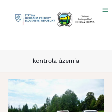
Prejsť
na
obsah
kontrola územia