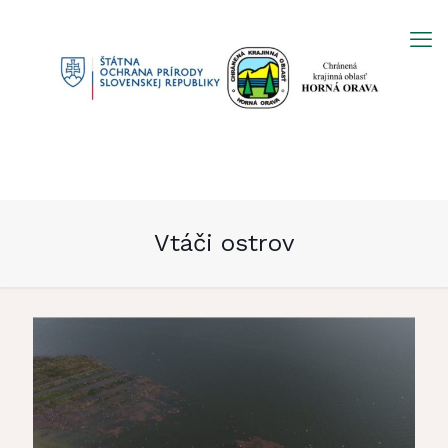
Prejsť
na
obsah
Vtáči ostrov