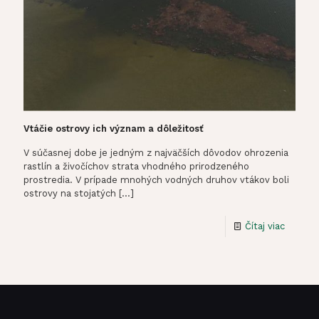
Vtáčie ostrovy ich význam a dôležitosť
V súčasnej dobe je jedným z najväčších dôvodov ohrozenia
rastlín a živočíchov strata vhodného prirodzeného
prostredia. V prípade mnohých vodných druhov vtákov boli
ostrovy na stojatých
[…]
-
Čítaj viac
Vtáčie
ostrovy
ich
význam