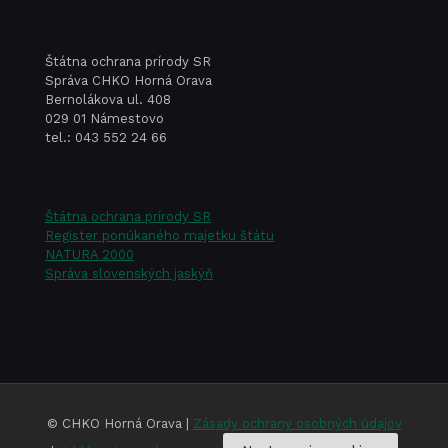
a
dôležit
Štátna ochrana prírody SR
Správa CHKO Horná Orava
Bernolákova ul. 408
029 01 Námestovo
tel.: 043 552 24 66
Štátna ochrana prírody SR
Register ponúkaného majetku štátu
NATURA 2000
Správa slovenských jaskýň
© CHKO Horná Orava |
Zásady ochrany osobných údajov