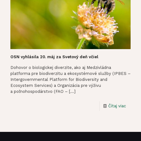
OSN vyhlásila 20. máj za Svetový deň včiel
Dohovor o biologickej diverzite, ako aj Medzivládna
platforma pre biodiverzitu a ekosystémové služby (IPBES –
Intergovernmental Platform for Biodiversity and
Ecosystem Services) a Organizácia pre výživu
a poľnohospodárstvo (FAO –
[…]
-
Čítaj viac
OSN
vyhlásil
20.