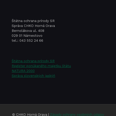
máj
za
Svetov
Štátna ochrana prírody SR
deň
Správa CHKO Horná Orava
Bernolákova ul. 408
včiel
029 01 Námestovo
tel.: 043 552 24 66
Štátna ochrana prírody SR
Register ponúkaného majetku štátu
NATURA 2000
Správa slovenských jaskýň
© CHKO Horná Orava |
Zásady ochrany osobných údajov