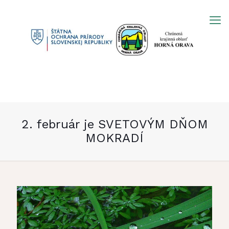
Prejsť
na
obsah
2. február je SVETOVÝM DŇOM
MOKRADÍ