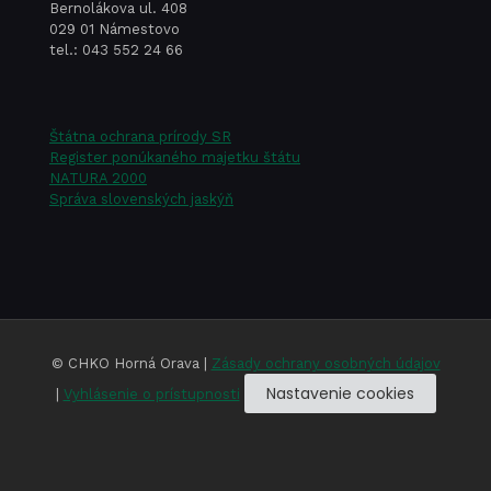
Bernolákova ul. 408
029 01 Námestovo
tel.: 043 552 24 66
Štátna ochrana prírody SR
Register ponúkaného majetku štátu
NATURA 2000
Správa slovenských jaskýň
© CHKO Horná Orava |
Zásady ochrany osobných údajov
Nastavenie cookies
|
Vyhlásenie o prístupnosti