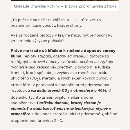
Mokrade Oravskej kotliny – B zóna Zubrohlavská zátoka
„To počasie sa načisto zbláznilo …..“ , túto vetu v
poslednom čase počuť z každej strany.
Aké prirodzené biotopy v krajine môžu byť prínosom ku
zmierneniu výkyvov počasia?
Práve mokrade sú kľúčom k riešeniu dopadov zmeny
klímy.
Teploty stúpajú, oceány sa otepľujú, ľadovce sa
roztápajú a úroveň hladiny svetového oceánu sa zvyšuje
rýchlejšie ako kedykoľvek predtým.
Dôvodom je ľudská
činnosť, ktorá spôsobuje zvyšovanie množstva oxidu
uhličitého (CO
), metánu a iných skleníkových plynov v
2
atmosfére. V porovnaní s obdobím pred priemyselnou
revolúciou
vzrástla úroveň CO
v atmosfére o 40%.
V
2
dôsledku týchto zmien prijalo medzinárodné
spoločenstvo
Parížsku dohodu, ktorej cieľom je
obmedziť a stabilizovať emisie skleníkových plynov v
atmosfére
a do konca storočia udržať priemerné globálne
o
oteplenie pod úrovňou 2
C.