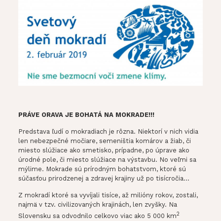
PRÁVE ORAVA JE BOHATÁ NA MOKRADE!!!
Predstava ľudí o mokradiach je rôzna. Niektorí v nich vidia
len nebezpečné močiare, semeništia komárov a žiab, či
miesto slúžiace ako smetisko, prípadne, po úprave ako
úrodné pole, či miesto slúžiace na výstavbu. No veľmi sa
mýlime. Mokrade sú prírodným bohatstvom, ktoré sú
súčasťou prirodzenej a zdravej krajiny už po tisícročia…
Z mokradí ktoré sa vyvíjali tisíce, až milióny rokov, zostali,
najmä v tzv. civilizovaných krajinách, len zvyšky. Na
2
Slovensku sa odvodnilo celkovo viac ako 5 000 km