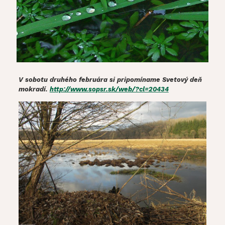
V sobotu druhého februára si pripomíname Svetový deň
mokradí.
http://www.sopsr.sk/web/?cl=20434