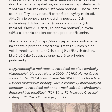
dráždi smäd a zamyslieť sa, kedy sme sa naposledy napili
z potoka a akú ma dnes čistá voda hodnotu. Dostali sme
sa už do fázy kedy nestačí chrániť len zvyšky mokradí.
Aktuálna je obnova zaniknutých a poškodených
mokraďových lokalít a zlepšovanie stavu umelých
mokradí. Človek už zistil, že obnova mokradí je oveľa
ťažšia aj drahšia ako ich ochrana pred znečistením.
Mokrade sa zaraďujú aj vďaka svojej rozmanitosti medzi
najbohatšie prírodné prostredia. Existuje v nich nielen
veľké množstvo rastlinných, ale aj živočíšnych druhov,
ktoré sú úzko špecializované na určité prírodné
podmienky.
Najvýznamnejšie mokrade sú zaradené do siete európsky
významných biotopov Natura 2000. V CHKO Horná Orava
sa nachádza 10 takýchto území NATURA 2000 z ktorých až
8 tvoria mokraďové biotopy. Väčšie komplexy mokradových
biotopov sú zaradené dokonca v medzinárodne chránených
Ramsarských lokalitách (RL). Sú to RL Mokrade Oravskej
kotliny a RL Rieka Orava a jej prítoky.